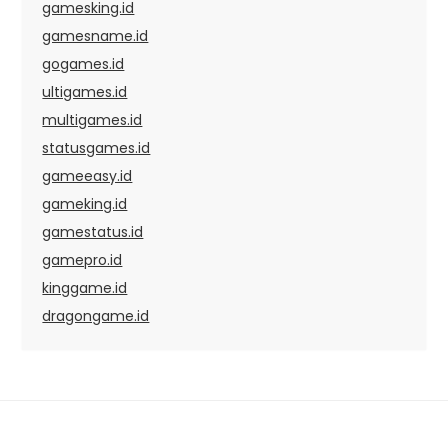
gamesking.id
gamesname.id
gogames.id
ultigames.id
multigames.id
statusgames.id
gameeasy.id
gameking.id
gamestatus.id
gamepro.id
kinggame.id
dragongame.id