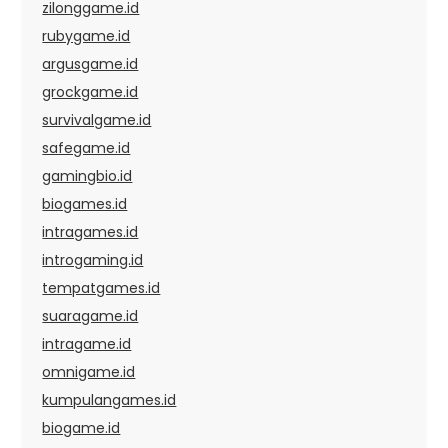
zilonggame.id
rubygame.id
argusgame.id
grockgame.id
survivalgame.id
safegame.id
gamingbio.id
biogames.id
intragames.id
introgaming.id
tempatgames.id
suaragame.id
intragame.id
omnigame.id
kumpulangames.id
biogame.id