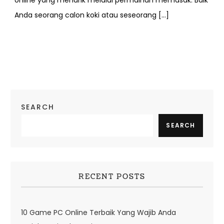
Anda seorang calon koki atau seseorang […]
SEARCH
SEARCH
RECENT POSTS
10 Game PC Online Terbaik Yang Wajib Anda