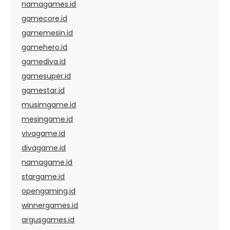
namagames.id
gamecore.id
gamemesin.id
gamehero.id
gamediva.id
gamesuper.id
gamestar.id
musimgame.id
mesingame.id
vivagame.id
divagame.id
namagame.id
stargame.id
opengaming.id
winnergames.id
argusgames.id