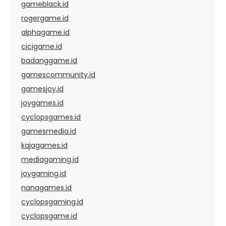
gameblack.id
rogergame.id
alphagame.id
cicigame.id
badanggame.id
gamescommunity.id
gamesjoy.id
joygames.id
cyclopsgames.id
gamesmedia.id
kajagames.id
mediagaming.id
joygaming.id
nanagames.id
cyclopsgaming.id
cyclopsgame.id