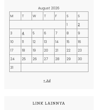
August 2026
M
T
W
T
F
S
S
1
2
3
4
5
6
7
8
9
10
11
12
13
14
15
16
17
18
19
20
21
22
23
24
25
26
27
28
29
30
31
« Jul
LINK LAINNYA