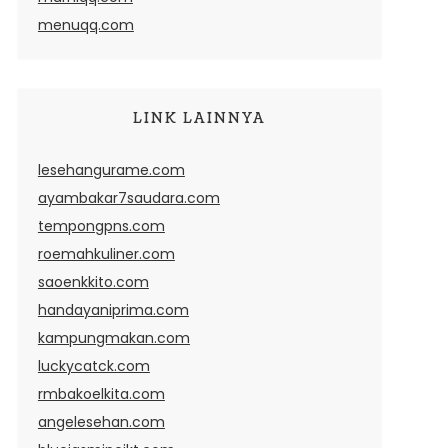
menuqq.com
LINK LAINNYA
lesehangurame.com
ayambakar7saudara.com
tempongpns.com
roemahkuliner.com
saoenkkito.com
handayaniprima.com
kampungmakan.com
luckycatck.com
rmbakoelkita.com
angelesehan.com