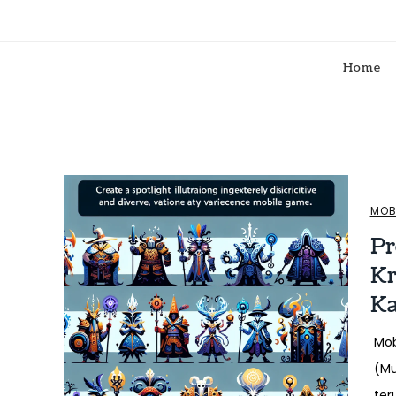
Home
MOB
Pr
Kr
Ka
Mob
(Mu
ter