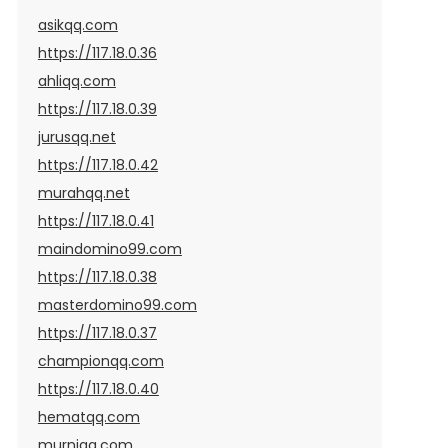
asikqq.com
https://117.18.0.36
ahliqq.com
https://117.18.0.39
jurusqq.net
https://117.18.0.42
murahqq.net
https://117.18.0.41
maindomino99.com
https://117.18.0.38
masterdomino99.com
https://117.18.0.37
championqq.com
https://117.18.0.40
hematqq.com
murniqq.com