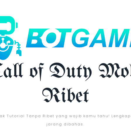
Call of Duty Mo
Ribet
mak Tutorial Tanpa Ribet yang wajib kamu tahu! Lengkap
jarang dibahas.