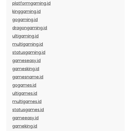
platformgaming.id
kinggaming.id
gogaming.id
dragongaming.id
ultigaming.id
multigaming.id
statusgaming.id
gameseasy.id
gamesking.id
gamesname.id
gogames.id
ultigames.id
multigames.id
statusgames.id
gameeasy.id
gameking.id