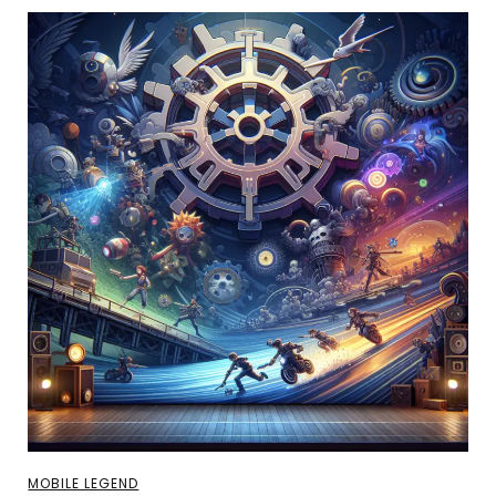
MOBILE LEGEND