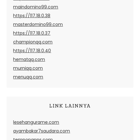
maindomino99.com
https://117.18.0.38
masterdomino99.com
https://117.18.0.37
championqq.com
https://117.18.0.40
hematqq.com
murniqq.com
menuqq.com
LINK LAINNYA
lesehangurame.com
ayambakar7saudara.com
tempongpns.com