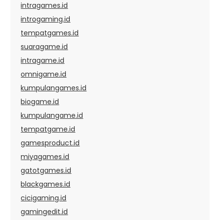
intragames.id
introgaming.id
tempatgames.id
suaragame.id
intragame.id
omnigame.id
kumpulangames.id
biogame.id
kumpulangame.id
tempatgame.id
gamesproduct.id
miyagames.id
gatotgames.id
blackgames.id
cicigaming.id
gamingedit.id